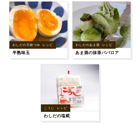
わしだの万能つゆ レシピ
わしだのあま酒 レシピ
半熟味玉
あま酒の抹茶ババロア
こうじ レシピ
わしだの塩糀