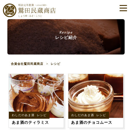
Recipe
レシピ紹介
合資会社鷲田民蔵商店
>
レシピ
わしだのあま酒 レシピ
わしだのあま酒 レシピ
あま酒のティラミス
あま酒のチョコムース