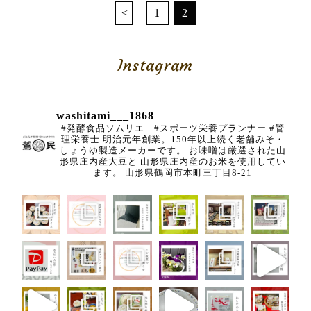
<
1
2
Instagram
washitami___1868
#発酵食品ソムリエ #スポーツ栄養プランナー
#管
理栄養士
明治元年創業。150年以上続く老舗みそ・
しょうゆ製造メーカーです。
お味噌は厳選された山
形県庄内産大豆と
山形県庄内産のお米を使用してい
ます。
山形県鶴岡市本町三丁目8-21