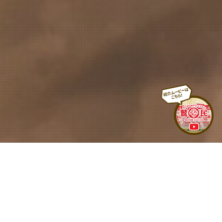
Instagram
washitami___1868
#発酵食品ソムリエ #スポーツ栄養プランナー
#管
理栄養士
明治元年創業。150年以上続く老舗みそ・
しょうゆ製造メーカーです。
お味噌は厳選された山
形県庄内産大豆と
山形県庄内産のお米を使用してい