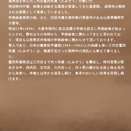
遠州流を学んだ二代目鷲田民蔵（たみぞう）が継いだ
明治時代中期、味噌を自給する風習が衰退してきた過度期。
成長性が期待
される産業として発展していきました。
学校給食発祥の地、また、旧荘内藩主酒井家の菩提寺がある山形県鶴岡市
大督寺。
明治22年(1890)、大督寺境内に私立忠愛小学校を設立し学校給食が始まっ
たとされ、弊社はその当時から、学校給食に携わってきたと言われてお
り、現在も山形県庄内地域の学校給食に携わらせて頂いております。
軍人であり、日本の書家松平穆堂(1884～1962)との由縁も深い三代目鷲田
民蔵（たみぞう）は、物資不足だった戦時中の混乱にも耐えて参りまし
た。
鷲田民蔵商店は三代目まで代々民蔵（たみぞう）を襲名し、時代背景が変
化する中、四代目、五代目、六代目へと、代々受け継がれる技と味を先代
から未来へ、本物とは何かを追及し続け、食卓のおいしい未来を目指し続
けます。