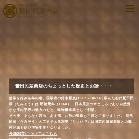
鷲田民蔵商店のちょっとした歴史とお話・・・
勉学を好み若年の頃、国学者の鈴木重胤(1812～1863)に学んだ初代鷲田民
蔵（たみぞう）は
明治元年（1868）、日本屈指の米どころであり自然豊
かな庄内平野の魅力のもと、味噌醸造業として創業。
その後、まもなく醤油、あま酒、お酢の製造も手掛けて参りました。
初代
民蔵（たみぞう）の二男である利英（としひで）は旧荘内藩家老家との義
理兄弟を結び博物学者となりました。
長澤利英についてはこちら