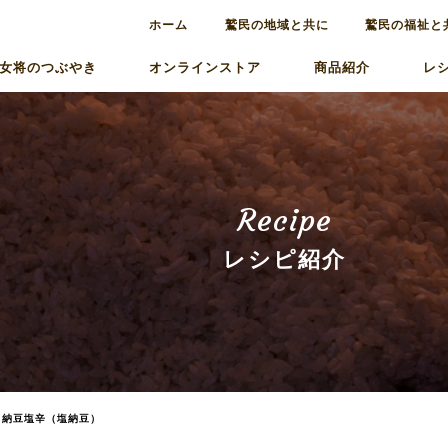
ホーム
鷲民の地域と共に
鷲民の福祉と
女将のつぶやき
オンラインストア
商品紹介
レ
Recipe
レシピ紹介
>
納豆塩辛（塩納豆）