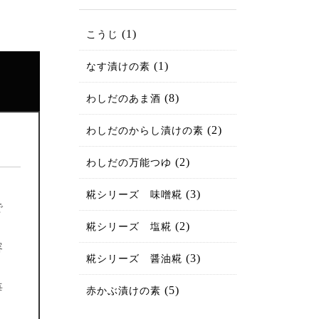
(1)
こうじ
(1)
なす漬けの素
(8)
わしだのあま酒
(2)
わしだのからし漬けの素
(2)
わしだの万能つゆ
(3)
糀シリーズ 味噌糀
で
(2)
糀シリーズ 塩糀
容
(3)
糀シリーズ 醤油糀
毎
(5)
赤かぶ漬けの素