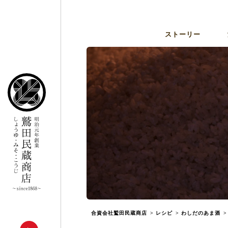
ストーリー
合資会社鷲田民蔵商店
>
レシピ
>
わしだのあま酒