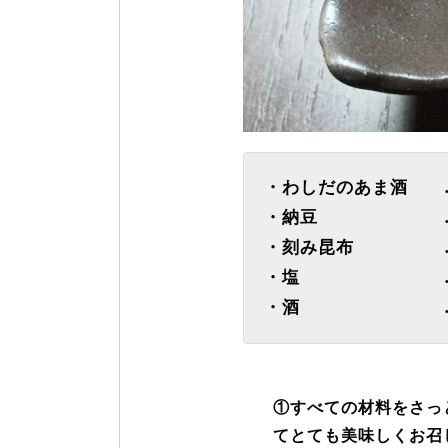
・わしだのあま酒 …
・納豆 …１
・刻み昆布 …３
・塩 …小
・酒 …小
①すべての材料をさっ
てとても美味しくお召