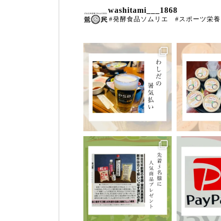
washitami___1868
#発酵食品ソムリエ #スポーツ栄