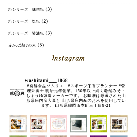
(3)
糀シリーズ 味噌糀
(2)
糀シリーズ 塩糀
(3)
糀シリーズ 醤油糀
(5)
赤かぶ漬けの素
Instagram
washitami___1868
#発酵食品ソムリエ #スポーツ栄養プランナー
#管
理栄養士
明治元年創業。150年以上続く老舗みそ・
しょうゆ製造メーカーです。
お味噌は厳選された山
形県庄内産大豆と
山形県庄内産のお米を使用してい
ます。
山形県鶴岡市本町三丁目8-21