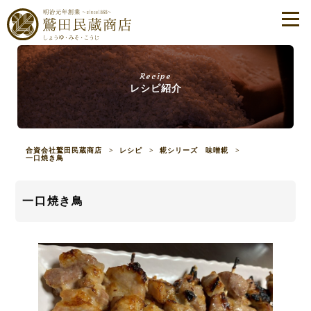
Recipe
レシピ紹介
合資会社鷲田民蔵商店
>
レシピ
>
糀シリーズ 味噌糀
>
一口焼き鳥
一口焼き鳥