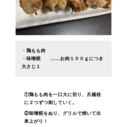
・鶏もも肉
・味噌糀 ……お肉１００ｇにつき
大さじ１
①鶏もも肉を一口大に切り、爪楊枝
に２つずつ刺していく。
②味噌糀をぬり、グリルで焼いて出
来上がり！