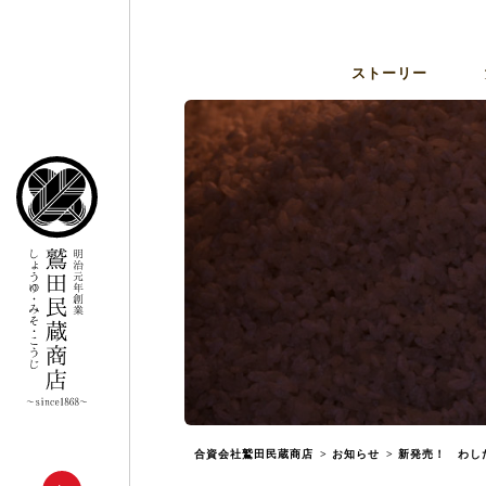
ストーリー
合資会社鷲田民蔵商店
>
お知らせ
>
新発売！ わし