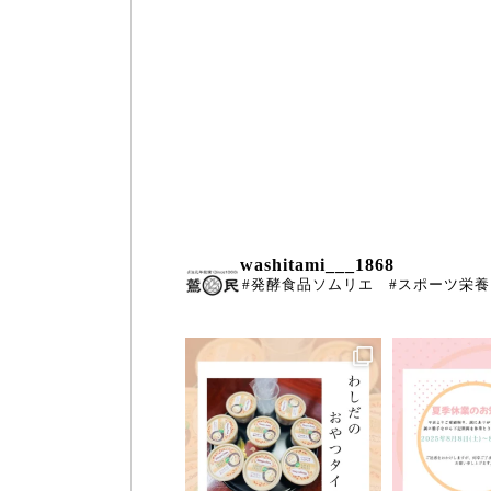
washitami___1868
#発酵食品ソムリエ #スポーツ栄