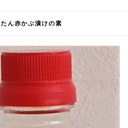
んたん赤かぶ漬けの素