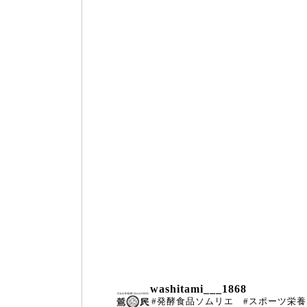
washitami___1868
#発酵食品ソムリエ #スポーツ栄