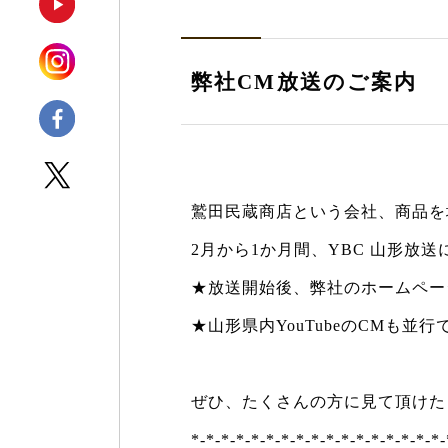
弊社CM放送のご案内
鷲田民蔵商店という会社、商品を
2月から1か月間、YBC 山形放
★放送開始後、弊社のホームペー
★山形県内YouTubeのCMも並
ぜひ、たくさんの方に見て頂けた
*-*-*-*-*-*-*-*-*-*-*-*-*-*-*-*-*-