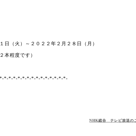
日（火）～２０２２年２月２８日（月）
２本程度です）
*-*-*-*-*-*-*-*-*-*-*-*-*-*-*-
NHK総合 テレビ放送の