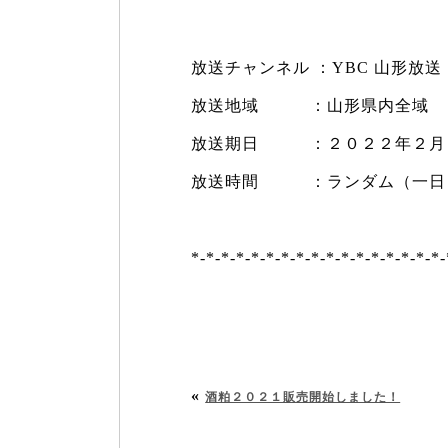
放送チャンネル ：YBC 山形放送
放送地域 ：山形県内全域
放送期日 ：２０２２年２月１
放送時間 ：ランダム（一日
*-*-*-*-*-*-*-*-*-*-*-*-*-*-*-*-*-
«
酒粕２０２１販売開始しました！