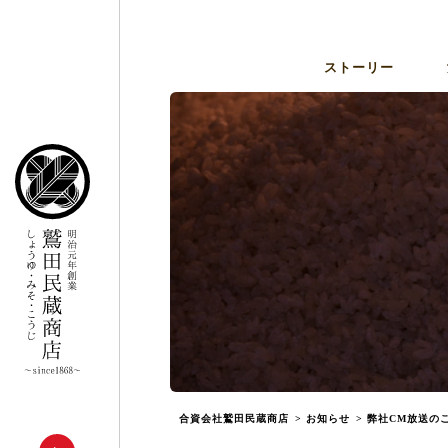
ストーリー
合資会社鷲田民蔵商店
>
お知らせ
>
弊社CM放送の