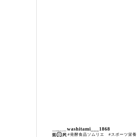
washitami___1868
#発酵食品ソムリエ #スポーツ栄