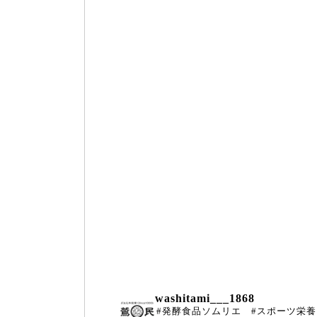
washitami___1868
#発酵食品ソムリエ #スポーツ栄