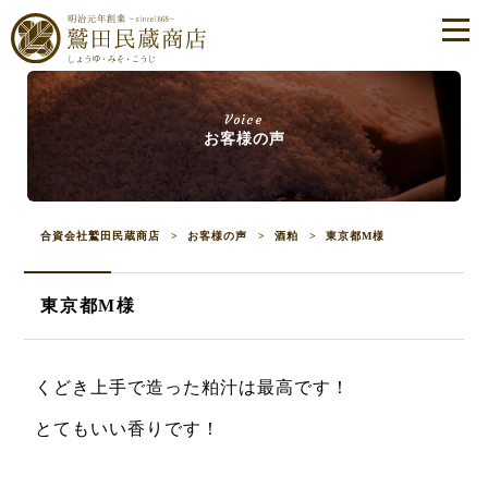
Voice
お客様の声
合資会社鷲田民蔵商店
>
お客様の声
>
酒粕
>
東京都M様
東京都M様
くどき上手で造った粕汁は最高です！
とてもいい香りです！