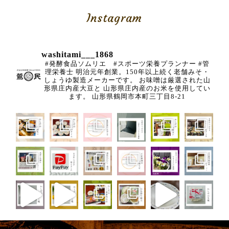
Instagram
washitami___1868
#発酵食品ソムリエ #スポーツ栄養プランナー
#管
理栄養士
明治元年創業。150年以上続く老舗みそ・
しょうゆ製造メーカーです。
お味噌は厳選された山
形県庄内産大豆と
山形県庄内産のお米を使用してい
ます。
山形県鶴岡市本町三丁目8-21