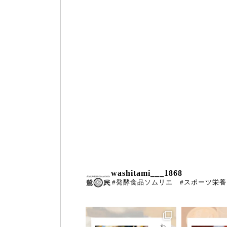
washitami___1868
#発酵食品ソムリエ #スポーツ栄