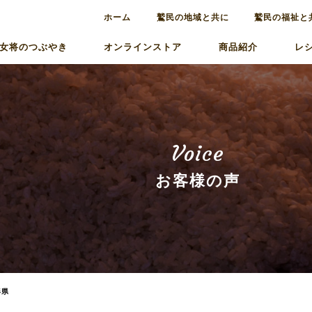
ホーム
鷲民の地域と共に
鷲民の福祉と
女将のつぶやき
オンラインストア
商品紹介
レ
Voice
お客様の声
形県