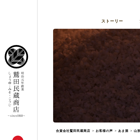
ストーリー
合資会社鷲田民蔵商店
>
お客様の声
>
あま酒
>
山